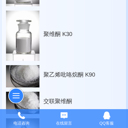
聚维酮 K30
聚乙烯吡咯烷酮 K90
交联聚维酮
电话咨询
在线留言
QQ客服